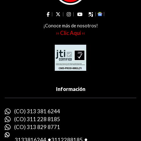
¡Conoce más de nosotros!
›› Clic Aquí ‹‹
Información
(CO) 313 381 6244
(CO) 311 228 8185
(CO) 313 829 8771
3133816244
-
3112288185
-