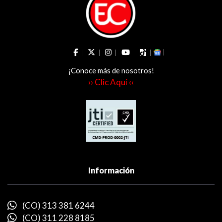
¡Conoce más de nosotros!
›› Clic Aquí ‹‹
Información
(CO) 313 381 6244
(CO) 311 228 8185