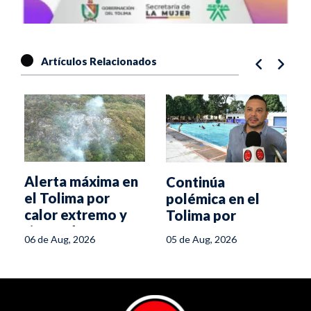
Artículos Relacionados
Alerta máxima en
Continúa
el Tolima por
polémica en el
calor extremo y
Tolima por
riesgo de
normativa del
06 de Aug, 2026
05 de Aug, 2026
incendios
Ministerio de
Salud para piscinas