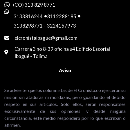
(CO) 313 829 8771
3133816244
-
3112288185
-
3138298771
-
3224157973
elcronistaibague@gmail.com
Carrera 3 no 8-39 oficina u4 Edificio Escorial
Ibagué - Tolima
Aviso
Se advierte, que los columnistas de El Cronista.co ejercerán su
misión sin ataduras ni mordazas, pero guardando el debido
respeto en sus artículos. Solo ellos, serán responsables
exclusivamente de sus opiniones, y desde ninguna
circunstancia, este medio responderá por lo que escriban o
afirmen.