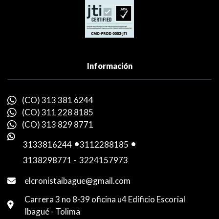
Información
(CO) 313 381 6244
(CO) 311 228 8185
(CO) 313 829 8771
3133816244
-
3112288185
-
3138298771
-
3224157973
elcronistaibague@gmail.com
Carrera 3 no 8-39 oficina u4 Edificio Escorial
Ibagué - Tolima