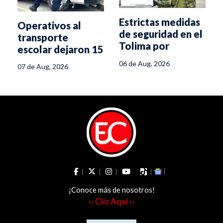
Estrictas medidas
Operativos al
de seguridad en el
transporte
Tolima por
escolar dejaron 15
posesión
comparendos en
06 de Aug, 2026
07 de Aug, 2026
presidencial
Ibagué
¡Conoce más de nosotros!
›› Clic Aquí ‹‹