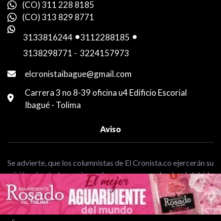
(CO) 311 228 8185
(CO) 313 829 8771
3133816244
-
3112288185
-
3138298771
-
3224157973
elcronistaibague@gmail.com
Carrera 3 no 8-39 oficina u4 Edificio Escorial
Ibagué - Tolima
Aviso
Se advierte, que los columnistas de El Cronista.co ejercerán su
misión sin ataduras ni mordazas, pero guardando el debido
respeto en sus artículos. Solo ellos, serán responsables
exclusivamente de sus opiniones, y desde ninguna
circunstancia, este medio responderá por lo que escriban o