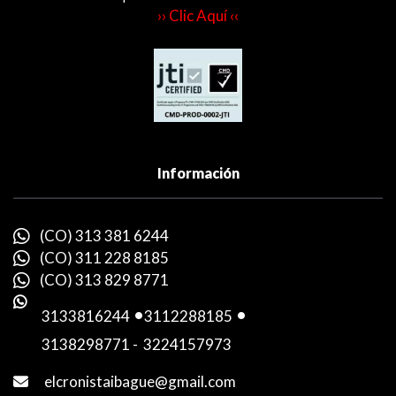
›› Clic Aquí ‹‹
Información
(CO) 313 381 6244
(CO) 311 228 8185
(CO) 313 829 8771
3133816244
-
3112288185
-
3138298771
-
3224157973
elcronistaibague@gmail.com