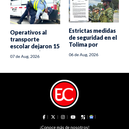
Estrictas medidas
Operativos al
de seguridad en el
transporte
Tolima por
escolar dejaron 15
posesión
comparendos en
06 de Aug, 2026
07 de Aug, 2026
presidencial
Ibagué
¡Conoce más de nosotros!