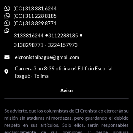
(CO) 313 381 6244
(CO) 311 228 8185
(CO) 313 829 8771
3133816244
-
3112288185
-
3138298771
-
3224157973
elcronistaibague@gmail.com
Carrera 3 no 8-39 oficina u4 Edificio Escorial
Ibagué - Tolima
Aviso
Se advierte, que los columnistas de El Cronista.co ejercerán su
misión sin ataduras ni mordazas, pero guardando el debido
respeto en sus artículos. Solo ellos, serán responsables
exclusivamente de sus opiniones, y desde ninguna