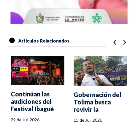
Artículos Relacionados
Continúan las
Gobernación del
audiciones del
Tolima busca
Festival Ibagué
revivir la
Ciudad Rock XXV
Corporación
o
29 de Jul, 2026
15 de Jul, 2026
Festival Folclórico
Colombiano