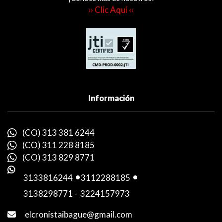
›› Clic Aquí ‹‹
Información
(CO) 313 381 6244
(CO) 311 228 8185
(CO) 313 829 8771
3133816244
-
3112288185
-
3138298771
-
3224157973
elcronistaibague@gmail.com