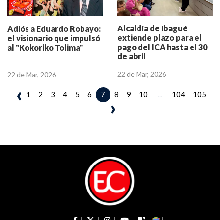
Alcaldía de Ibagué
Adiós a Eduardo Robayo:
extiende plazo para el
el visionario que impulsó
pago del ICA hasta el 30
al "Kokoriko Tolima"
de abril
22 de Mar, 2026
22 de Mar, 2026
‹
1
2
3
4
5
6
8
9
10
...
104
105
7
›