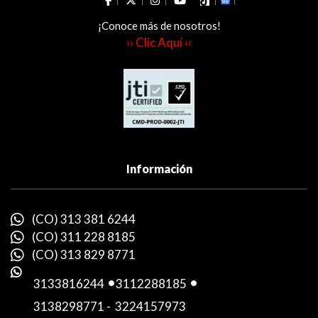
¡Conoce más de nosotros!
›› Clic Aquí ‹‹
Información
(CO) 313 381 6244
(CO) 311 228 8185
(CO) 313 829 8771
3133816244
-
3112288185
-
3138298771
-
3224157973