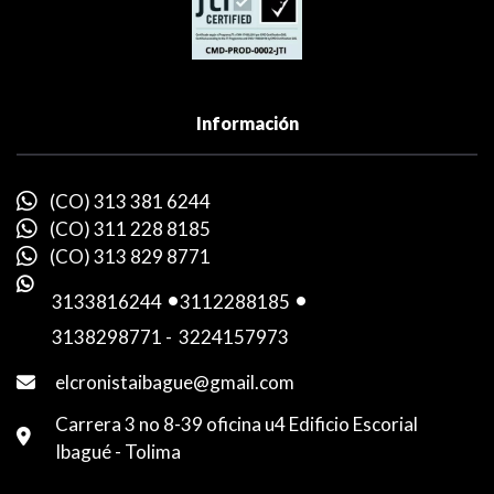
Información
(CO) 313 381 6244
(CO) 311 228 8185
(CO) 313 829 8771
3133816244
-
3112288185
-
3138298771
-
3224157973
elcronistaibague@gmail.com
Carrera 3 no 8-39 oficina u4 Edificio Escorial
Ibagué - Tolima