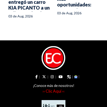
entregó un carro
oportunidades:
KIA PICANTO a un
avanza el
feliz ganador de
03 de Aug, 2026
fortalecimiento
03 de Aug, 2026
Honda
del
emprendimiento
femenino en el
Tolima
¡Conoce más de nosotros!
›› Clic Aquí ‹‹