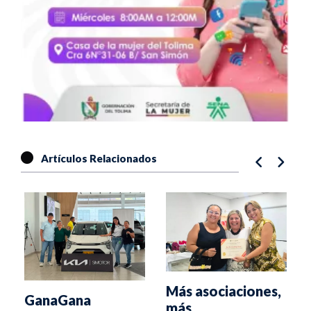
Artículos Relacionados
Más asociaciones,
ó
GanaGana
más