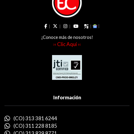
¡Conoce más de nosotros!
›› Clic Aquí ‹‹
Información
(CO) 313 381 6244
(CO) 311 228 8185
(CO) 313 829 8771