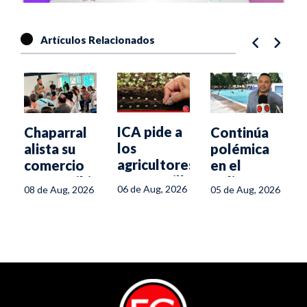
Artículos Relacionados
ICA pide a
Chaparral
Continúa
los
alista su
polémica
agricultores
comercio
en el
usar semilla
para recibir
Tolima por
06 de Aug, 2026
6
08 de Aug, 2026
05 de Aug, 2026
autorizada
la IV Feria
normativa
para
Internacional
del
enfrentar el
del Café
Ministerio
fenómeno
de Salud
de El Niño
para
piscinas