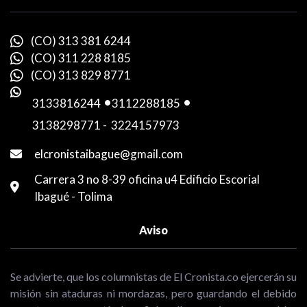
(CO) 313 381 6244
(CO) 311 228 8185
(CO) 313 829 8771
3133816244
-
3112288185
-
3138298771
-
3224157973
elcronistaibague@gmail.com
Carrera 3 no 8-39 oficina u4 Edificio Escorial
Ibagué - Tolima
Aviso
Se advierte, que los columnistas de El Cronista.co ejercerán su
misión sin ataduras ni mordazas, pero guardando el debido