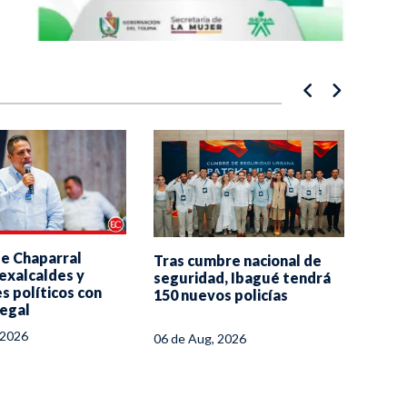
Estr
de Chaparral
Tras cumbre nacional de
segur
 exalcaldes y
seguridad, Ibagué tendrá
pose
s políticos con
150 nuevos policías
legal
06 de
 2026
06 de Aug, 2026