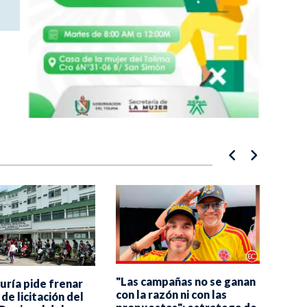
"Las campañas no se ganan
Alca
uría pide frenar
con la razón ni con las
vincu
de licitación del