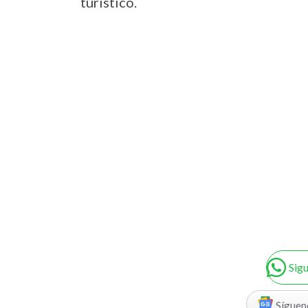
turístico.
Sig
Síguen