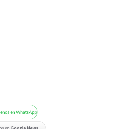
uenos en WhatsApp
os en
Google News