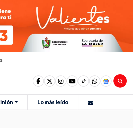
ma
inión
Lo más leído