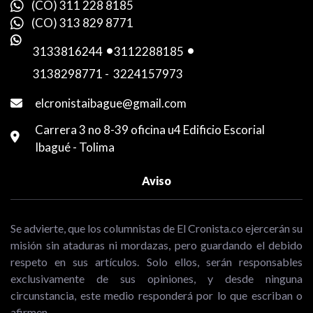
(CO) 311 228 8185
(CO) 313 829 8771
3133816244
-
3112288185
-
3138298771
-
3224157973
elcronistaibague@gmail.com
Carrera 3 no 8-39 oficina u4 Edificio Escorial
Ibagué - Tolima
Aviso
Se advierte, que los columnistas de El Cronista.co ejercerán su
misión sin ataduras ni mordazas, pero guardando el debido
respeto en sus artículos. Solo ellos, serán responsables
exclusivamente de sus opiniones, y desde ninguna
circunstancia, este medio responderá por lo que escriban o
afirmen.