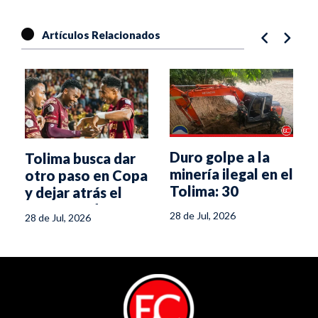
Artículos Relacionados
Duro golpe a la
Tolima busca dar
minería ilegal en el
otro paso en Copa
Tolima: 30
y dejar atrás el
capturados y
fantasma de años
28 de Jul, 2026
28 de Jul, 2026
millonarias
anteriores
incautaciones