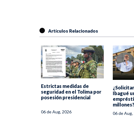
Artículos Relacionados
Estrictas medidas de
¿Solicita
nacional de
seguridad en el Tolima por
Ibagué u
bagué tendrá
posesión presidencial
emprésti
licías
millones
06 de Aug, 2026
06 de Aug,