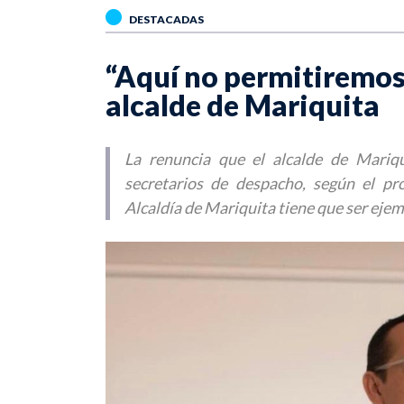
DESTACADAS
“Aquí no permitiremos
alcalde de Mariquita
La renuncia que el alcalde de Mariq
secretarios de despacho, según el pr
Alcaldía de Mariquita tiene que ser ejem