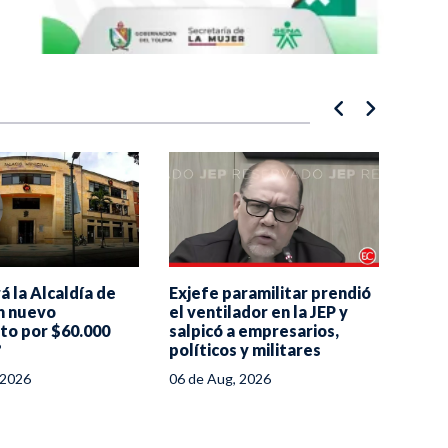
Exjefe paramilitar prendió
"La 
rá la Alcaldía de
el ventilador en la JEP y
traba
n nuevo
salpicó a empresarios,
licit
to por $60.000
políticos y militares
Infan
?
06 de Aug, 2026
05 de
 2026