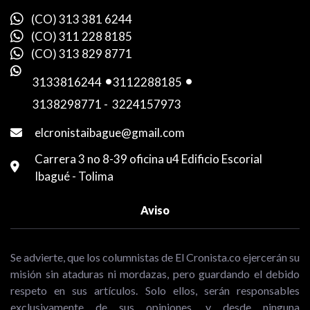
(CO) 313 381 6244
(CO) 311 228 8185
(CO) 313 829 8771
3133816244
-
3112288185
-
3138298771
-
3224157973
elcronistaibague@gmail.com
Carrera 3 no 8-39 oficina u4 Edificio Escorial
Ibagué - Tolima
Aviso
Se advierte, que los columnistas de El Cronista.co ejercerán su
misión sin ataduras ni mordazas, pero guardando el debido
respeto en sus artículos. Solo ellos, serán responsables
exclusivamente de sus opiniones, y desde ninguna