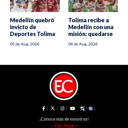
Medellín quebró
Tolima recibe a
invicto de
Medellín con una
Deportes Tolima
misión: quedarse
con el liderato
05 de Aug, 2026
04 de Aug, 2026
¡Conoce más de nosotros!
›› Clic Aquí ‹‹