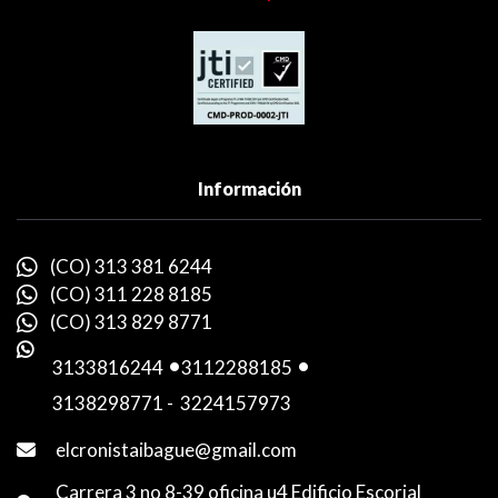
Información
(CO) 313 381 6244
(CO) 311 228 8185
(CO) 313 829 8771
3133816244
-
3112288185
-
3138298771
-
3224157973
elcronistaibague@gmail.com
Carrera 3 no 8-39 oficina u4 Edificio Escorial