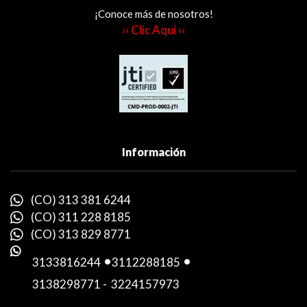
¡Conoce más de nosotros!
›› Clic Aquí ‹‹
Información
(CO) 313 381 6244
(CO) 311 228 8185
(CO) 313 829 8771
3133816244
-
3112288185
-
3138298771
-
3224157973