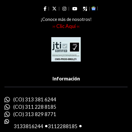
¡Conoce más de nosotros!
›› Clic Aquí ‹‹
Información
(CO) 313 381 6244
(CO) 311 228 8185
(CO) 313 829 8771
3133816244
-
3112288185
-