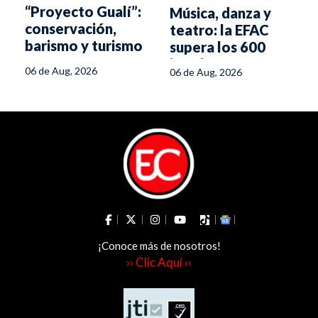
“Proyecto Gualí”:
Música, danza y
conservación,
teatro: la EFAC
barismo y turismo
supera los 600
para transformar
inscritos
06 de Aug, 2026
06 de Aug, 2026
la región
¡Conoce más de nosotros!
›› Clic Aquí ‹‹