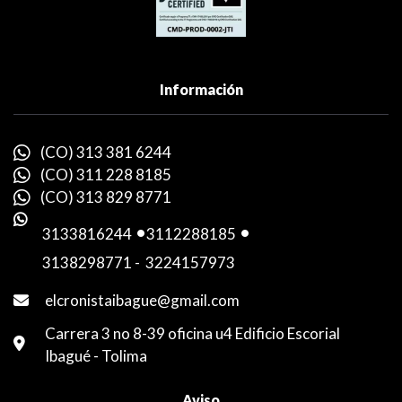
Información
(CO) 313 381 6244
(CO) 311 228 8185
(CO) 313 829 8771
3133816244
-
3112288185
-
3138298771
-
3224157973
elcronistaibague@gmail.com
Carrera 3 no 8-39 oficina u4 Edificio Escorial
Ibagué - Tolima
Aviso