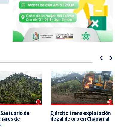
Ejército frena explotación
 Santuario de
“Pro
ilegal de oro en Chaparral
lmares de
cons
o
turi
la re