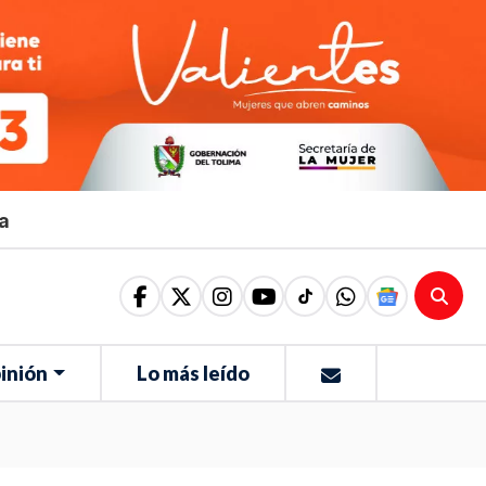
ma
inión
Lo más leído