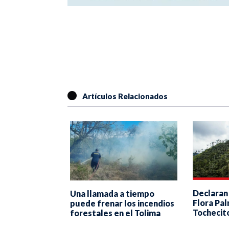
Artículos Relacionados
Declaran
Una llamada a tiempo
a reactiva el
Flora Pa
puede frenar los incendios
 fumigación
Tochecit
forestales en el Tolima