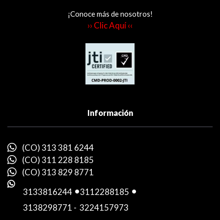
¡Conoce más de nosotros!
›› Clic Aquí ‹‹
Información
(CO) 313 381 6244
(CO) 311 228 8185
(CO) 313 829 8771
3133816244
-
3112288185
-
3138298771
-
3224157973