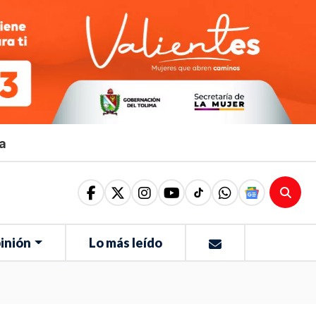
ma
inión
Lo más leído