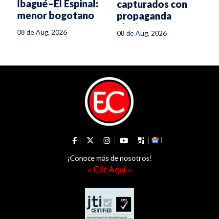
Ibagué–El Espinal:
capturados con
menor bogotano
propaganda
fallece en
alusiva a
08 de Aug, 2026
08 de Aug, 2026
volcamiento
disidencias en
Chicoral
¡Conoce más de nosotros!
›› Clic Aquí ‹‹