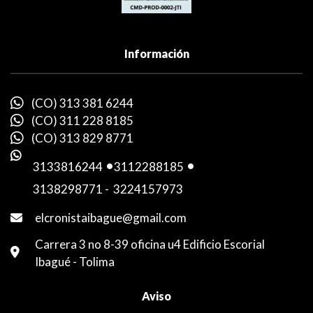
Información
(CO) 313 381 6244
(CO) 311 228 8185
(CO) 313 829 8771
3133816244
-
3112288185
-
3138298771
-
3224157973
elcronistaibague@gmail.com
Carrera 3 no 8-39 oficina u4 Edificio Escorial
Ibagué - Tolima
Aviso