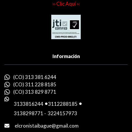
›› Clic Aquí ‹‹
Información
(CO) 313 381 6244
(CO) 311 228 8185
(CO) 313 829 8771
3133816244
-
3112288185
-
3138298771
-
3224157973
elcronistaibague@gmail.com