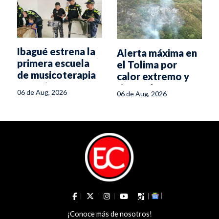
Ibagué estrena la
Alerta máxima en
primera escuela
el Tolima por
de musicoterapia
calor extremo y
para niños con
riesgo de
06 de Aug, 2026
06 de Aug, 2026
discapacidad
incendios
¡Conoce más de nosotros!