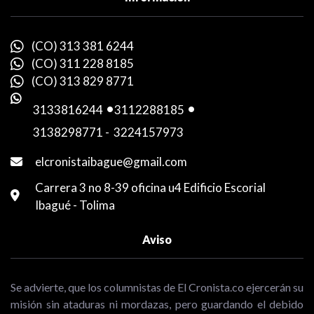
(CO) 313 381 6244
(CO) 311 228 8185
(CO) 313 829 8771
3133816244
-
3112288185
-
3138298771
-
3224157973
elcronistaibague@gmail.com
Carrera 3 no 8-39 oficina u4 Edificio Escorial
Ibagué - Tolima
Aviso
Se advierte, que los columnistas de El Cronista.co ejercerán su
misión sin ataduras ni mordazas, pero guardando el debido