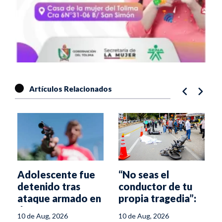
Artículos Relacionados
l
Adolescente fue
“No seas el
detenido tras
conductor de tu
ataque armado en
propia tragedia”:
Ibagué
nueva campaña
10 de Aug, 2026
10 de Aug, 2026