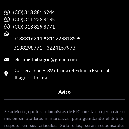
(CO) 313 381 6244
(CO) 311 228 8185
(CO) 313 829 8771
3133816244
-
3112288185
-
3138298771
-
3224157973
elcronistaibague@gmail.com
Carrera 3 no 8-39 oficina u4 Edificio Escorial
Ibagué - Tolima
Aviso
Se advierte, que los columnistas de El Cronista.co ejercerán su
misión sin ataduras ni mordazas, pero guardando el debido
respeto en sus artículos. Solo ellos, serán responsables