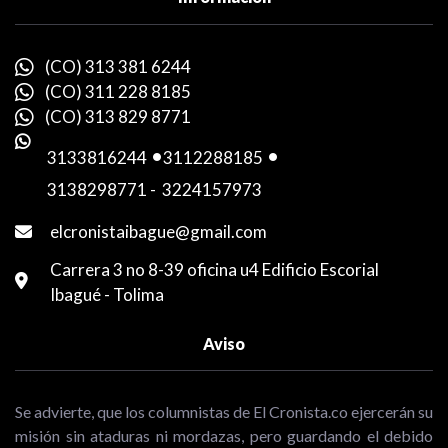
(CO) 313 381 6244
(CO) 311 228 8185
(CO) 313 829 8771
3133816244
-
3112288185
-
3138298771
-
3224157973
elcronistaibague@gmail.com
Carrera 3 no 8-39 oficina u4 Edificio Escorial
Ibagué - Tolima
Aviso
Se advierte, que los columnistas de El Cronista.co ejercerán su
misión sin ataduras ni mordazas, pero guardando el debido