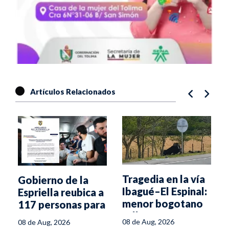
Artículos Relacionados
Tragedia en la vía
Gobierno de la
Ibagué–El Espinal:
Espriella reubica a
menor bogotano
117 personas para
fallece en
frenar el crimen
08 de Aug, 2026
08 de Aug, 2026
volcamiento
desde las cárceles