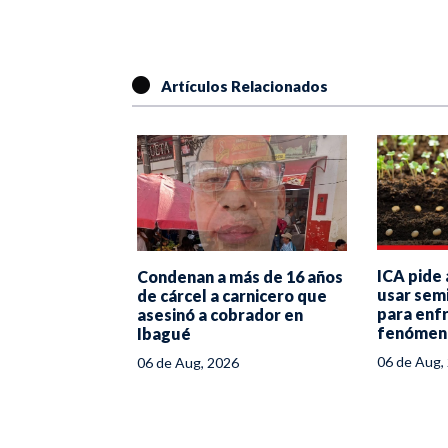
Artículos Relacionados
ICA pide 
Condenan a más de 16 años
 Caleño” y “La
usar semi
de cárcel a carnicero que
argamento de
para enfr
asesinó a cobrador en
 Ibagué
fenómeno
Ibagué
06 de Aug,
06 de Aug, 2026