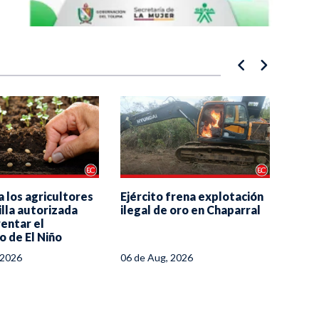
Ejército frena explotación
a los agricultores
Por p
ilegal de oro en Chaparral
lla autorizada
Ibagu
entar el
restr
 de El Niño
dron
06 de Aug, 2026
 2026
06 de