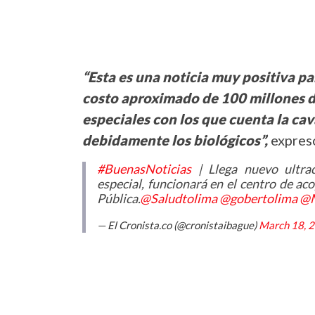
“Esta es una noticia muy positiva pa
costo aproximado de 100 millones de
especiales con los que cuenta la ca
debidamente los biológicos”,
expresó
#BuenasNoticias
| Llega nuevo ultrac
especial, funcionará en el centro de ac
Pública.
@Saludtolima
@gobertolima
@M
— El Cronista.co (@cronistaibague)
March 18, 