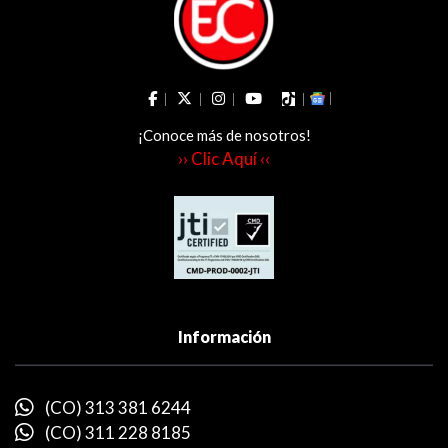
¡Conoce más de nosotros!
›› Clic Aquí ‹‹
Información
(CO) 313 381 6244
(CO) 311 228 8185