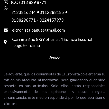
(CO) 313 829 8771
3133816244
-
3112288185
-
3138298771
-
3224157973
elcronistaibague@gmail.com
Carrera 3 no 8-39 oficina u4 Edificio Escorial
Ibagué - Tolima
Aviso
Se advierte, que los columnistas de El Cronista.co ejercerán su
misión sin ataduras ni mordazas, pero guardando el debido
respeto en sus artículos. Solo ellos, serán responsables
exclusivamente de sus opiniones, y desde ninguna
circunstancia, este medio responderá por lo que escriban o
afirmen.