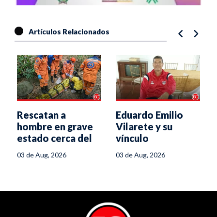
Artículos Relacionados
Rescatan a
Eduardo Emilio
hombre en grave
Vilarete y su
estado cerca del
vínculo
puente La
imborrable con el
03 de Aug, 2026
03 de Aug, 2026
Cartagena, en
Deportes Tolima e
Ibagué
Ibagué