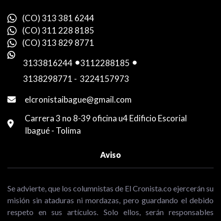
(CO) 313 381 6244
(CO) 311 228 8185
(CO) 313 829 8771
3133816244
-
3112288185
-
3138298771
-
3224157973
elcronistaibague@gmail.com
Carrera 3 no 8-39 oficina u4 Edificio Escorial
Ibagué - Tolima
Aviso
Se advierte, que los columnistas de El Cronista.co ejercerán su
misión sin ataduras ni mordazas, pero guardando el debido
respeto en sus artículos. Solo ellos, serán responsables