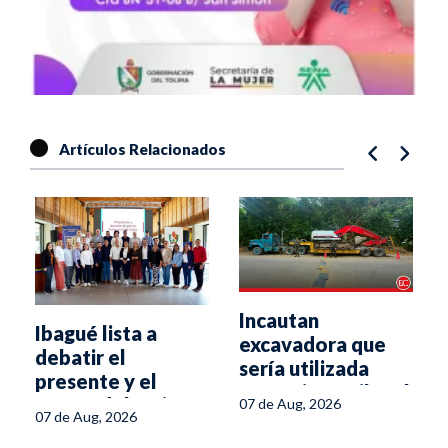
Artículos Relacionados
Incautan
Ibagué lista a
excavadora que
debatir el
sería utilizada
presente y el
para minería ilegal
futuro del turismo
07 de Aug, 2026
en el sur del
07 de Aug, 2026
en el Tolima
Tolima