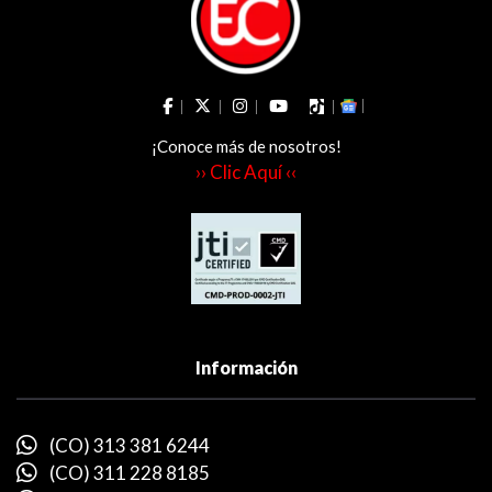
¡Conoce más de nosotros!
›› Clic Aquí ‹‹
Información
(CO) 313 381 6244
(CO) 311 228 8185