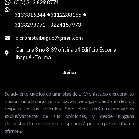
(CO) 313 829 8771
3133816244
-
3112288185
-
3138298771
-
3224157973
elcronistaibague@gmail.com
Carrera 3 no 8-39 oficina u4 Edificio Escorial
Ibagué - Tolima
Aviso
Se advierte, que los columnistas de El Cronista.co ejercerán su
misión sin ataduras ni mordazas, pero guardando el debido
respeto en sus artículos. Solo ellos, serán responsables
exclusivamente de sus opiniones, y desde ninguna
circunstancia, este medio responderá por lo que escriban o
afirmen.