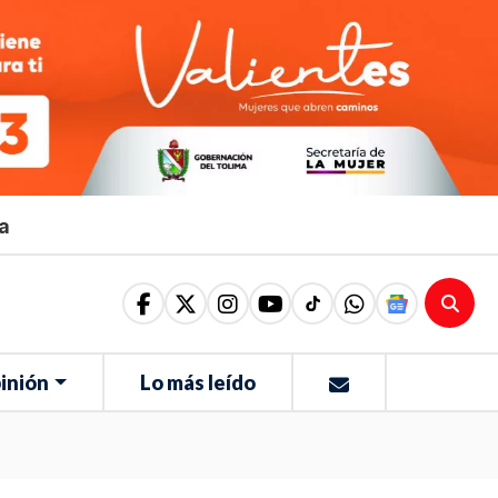
ma
inión
Lo más leído