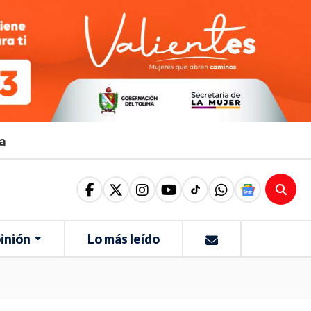
ma
inión
Lo más leído