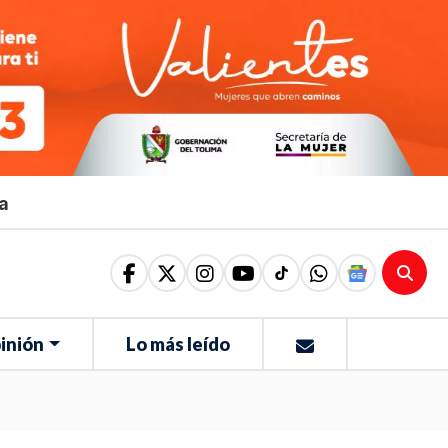
ma
inión
Lo más leído