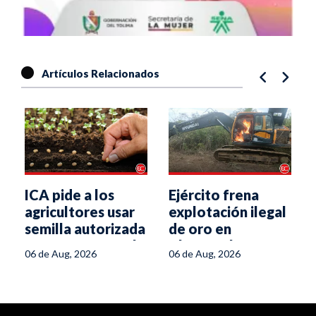
Artículos Relacionados
ICA pide a los
Ejército frena
agricultores usar
explotación ilegal
semilla autorizada
de oro en
para enfrentar el
Chaparral
06 de Aug, 2026
06 de Aug, 2026
fenómeno de El
Niño