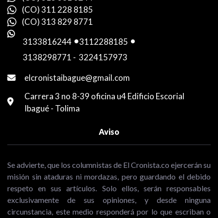
(CO) 311 228 8185
(CO) 313 829 8771
3133816244
-
3112288185
-
3138298771
-
3224157973
elcronistaibague@gmail.com
Carrera 3 no 8-39 oficina u4 Edificio Escorial
Ibagué - Tolima
Aviso
Se advierte, que los columnistas de El Cronista.co ejercerán su
misión sin ataduras ni mordazas, pero guardando el debido
respeto en sus artículos. Solo ellos, serán responsables
exclusivamente de sus opiniones, y desde ninguna
circunstancia, este medio responderá por lo que escriban o