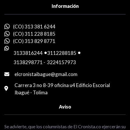
Información
(CO) 313 381 6244
(CO) 311 228 8185
(CO) 313 829 8771
3133816244
-
3112288185
-
3138298771
-
3224157973
elcronistaibague@gmail.com
Carrera 3 no 8-39 oficina u4 Edificio Escorial
Ibagué - Tolima
Aviso
Se advierte, que los columnistas de El Cronista.co ejercerán su