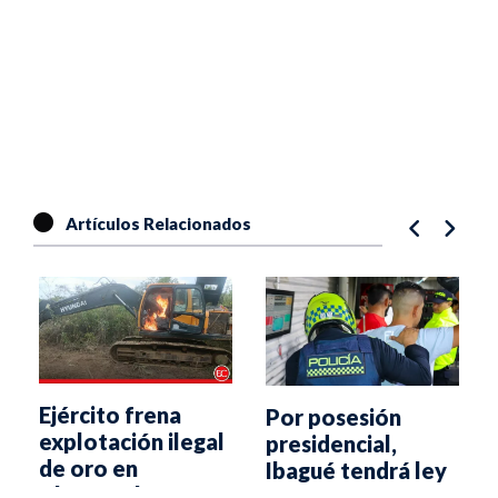
Artículos Relacionados
Ejército frena
Por posesión
explotación ilegal
presidencial,
a
de oro en
Ibagué tendrá ley
Chaparral
seca y