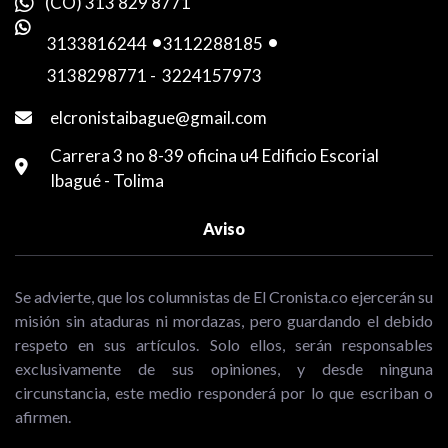
(CO) 313 829 8771
3133816244
-
3112288185
-
3138298771
-
3224157973
elcronistaibague@gmail.com
Carrera 3 no 8-39 oficina u4 Edificio Escorial
Ibagué - Tolima
Aviso
Se advierte, que los columnistas de El Cronista.co ejercerán su
misión sin ataduras ni mordazas, pero guardando el debido
respeto en sus artículos. Solo ellos, serán responsables
exclusivamente de sus opiniones, y desde ninguna
circunstancia, este medio responderá por lo que escriban o
afirmen.