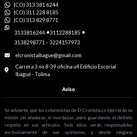
(CO) 313 381 6244
(CO) 311 228 8185
(CO) 313 829 8771
3133816244
-
3112288185
-
3138298771
-
3224157973
elcronistaibague@gmail.com
Carrera 3 no 8-39 oficina u4 Edificio Escorial
Ibagué - Tolima
Aviso
Se advierte, que los columnistas de El Cronista.co ejercerán su
misión sin ataduras ni mordazas, pero guardando el debido
respeto en sus artículos. Solo ellos, serán responsables
exclusivamente de sus opiniones, y desde ninguna