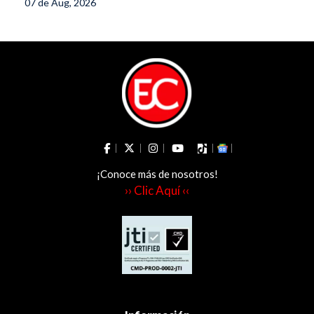
en el sur del
07 de Aug, 2026
en el Tolima
Tolima
¡Conoce más de nosotros!
›› Clic Aquí ‹‹