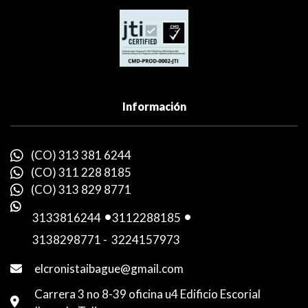
Información
(CO) 313 381 6244
(CO) 311 228 8185
(CO) 313 829 8771
3133816244
-
3112288185
-
3138298771
-
3224157973
elcronistaibague@gmail.com
Carrera 3 no 8-39 oficina u4 Edificio Escorial