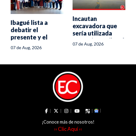
Incautan
Ibagué lista a
excavadora que
debatir el
sería utilizada
presente y el
para minería ilegal
futuro del turismo
07 de Aug, 2026
en el sur del
07 de Aug, 2026
en el Tolima
Tolima
¡Conoce más de nosotros!
›› Clic Aquí ‹‹