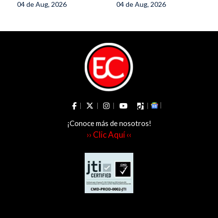
04 de Aug, 2026
04 de Aug, 2026
del Café
a
¡Conoce más de nosotros!
›› Clic Aquí ‹‹