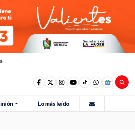
ma
inión
Lo más leído