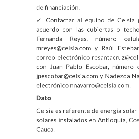
de financiación.
✓ Contactar al equipo de Celsia pa
acuerdo con las cubiertas o tech
Fernanda Reyes, número celul
mreyes@celsia.com y Raúl Esteba
correo electrónico resantacruz@cel
con Juan Pablo Escobar, número c
jpescobar@celsia.com y Nadezda Na
electrónico nnavarro@celsia.com.
Dato
Celsia es referente de energía sola
solares instalados en Antioquia, Co
Cauca.