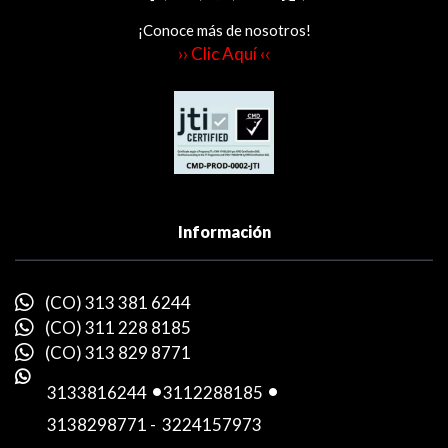
¡Conoce más de nosotros!
›› Clic Aquí ‹‹
Información
(CO) 313 381 6244
(CO) 311 228 8185
(CO) 313 829 8771
3133816244
-
3112288185
-
3138298771
-
3224157973