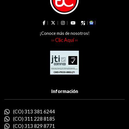
¡Conoce más de nosotros!
›› Clic Aquí ‹‹
Información
(CO) 313 381 6244
(CO) 311 228 8185
(CO) 313 829 8771