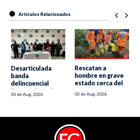
Artículos Relacionados
Rescatan a
Desarticulada
hombre en grave
banda
estado cerca del
delincuencial
puente La
“Cronos” en el
03 de Aug, 2026
03 de Aug, 2026
Cartagena, en
centro de Ibagué
Ibagué