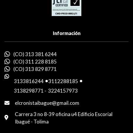
Información
(CO) 313 381 6244
(CO) 311 228 8185
(CO) 313 829 8771
3133816244
-
3112288185
-
3138298771
-
3224157973
elcronistaibague@gmail.com
Carrera 3 no 8-39 oficina u4 Edificio Escorial
Ibagué - Tolima