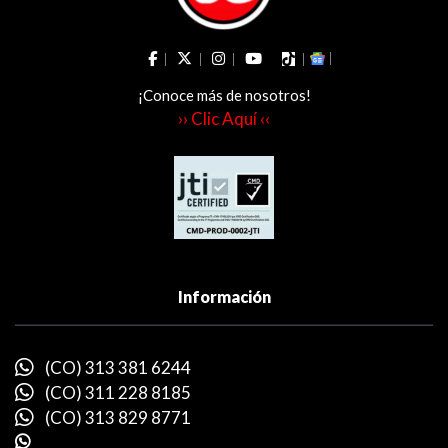
¡Conoce más de nosotros!
›› Clic Aquí ‹‹
Información
(CO) 313 381 6244
(CO) 311 228 8185
(CO) 313 829 8771